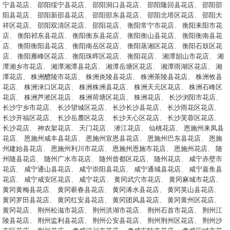
宁县花店
、
邵阳绥宁县花店
、
邵阳洞口县花店
、
邵阳隆回县花店
、
邵阳邵
阳县花店
、
邵阳新邵县花店
、
邵阳邵东县花店
、
邵阳北塔区花店
、
邵阳大
祥区花店
、
邵阳双清区花店
、
邵阳花店
、
衡阳常宁市花店
、
衡阳耒阳市花
店
、
衡阳祁东县花店
、
衡阳衡东县花店
、
衡阳衡山县花店
、
衡阳衡南县花
店
、
衡阳衡阳县花店
、
衡阳南岳区花店
、
衡阳蒸湘区花店
、
衡阳石鼓区花
店
、
衡阳雁峰区花店
、
衡阳珠晖区花店
、
衡阳花店
、
湘潭韶山市花店
、
湘
潭湘乡市花店
、
湘潭湘潭县花店
、
湘潭岳塘区花店
、
湘潭雨湖区花店
、
湘
潭花店
、
株洲醴陵市花店
、
株洲炎陵县花店
、
株洲茶陵县花店
、
株洲攸县
花店
、
株洲渌口区花店
、
株洲株洲县花店
、
株洲天元区花店
、
株洲石峰区
花店
、
株洲芦淞区花店
、
株洲荷塘区花店
、
株洲花店
、
长沙浏阳市花店
、
长沙宁乡市花店
、
长沙望城区花店
、
长沙长沙县花店
、
长沙雨花区花店
、
长沙开福区花店
、
长沙岳麓区花店
、
长沙天心区花店
、
长沙芙蓉区花店
、
长沙花店
、
神农架花店
、
天门花店
、
潜江花店
、
仙桃花店
、
恩施州来凤县
花店
、
恩施州咸丰县花店
、
恩施州宣恩县花店
、
恩施州巴东县花店
、
恩施
州建始县花店
、
恩施州利川市花店
、
恩施州恩施市花店
、
恩施州花店
、
随
州随县花店
、
随州广水市花店
、
随州曾都区花店
、
随州花店
、
咸宁赤壁市
花店
、
咸宁通山县花店
、
咸宁崇阳县花店
、
咸宁通城县花店
、
咸宁嘉鱼县
花店
、
咸宁咸安区花店
、
咸宁花店
、
黄冈武穴市花店
、
黄冈麻城市花店
、
黄冈黄梅县花店
、
黄冈蕲春县花店
、
黄冈浠水县花店
、
黄冈英山县花店
、
黄冈罗田县花店
、
黄冈红安县花店
、
黄冈团风县花店
、
黄冈黄州区花店
、
黄冈花店
、
荆州松滋市花店
、
荆州洪湖市花店
、
荆州石首市花店
、
荆州江
陵县花店
、
荆州监利县花店
、
荆州公安县花店
、
荆州荆州区花店
、
荆州沙