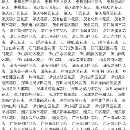
花店
、
惠州惠东县花店
、
惠州博罗县花店
、
惠州惠阳区花店
、
惠州惠城区
花店
、
惠州花店
、
肇庆四会市花店
、
肇庆高要区花店
、
肇庆德庆县花店
、
肇庆封开县花店
、
肇庆怀集县花店
、
肇庆广宁县花店
、
肇庆鼎湖区花店
、
肇庆端州区花店
、
肇庆花店
、
茂名信宜市花店
、
茂名化州市花店
、
茂名高
州市花店
、
茂名电白区花店
、
茂名茂南区花店
、
茂名花店
、
湛江吴川市花
店
、
湛江雷州市花店
、
湛江廉江市花店
、
湛江徐闻县花店
、
湛江遂溪县花
店
、
湛江麻章区花店
、
湛江坡头区花店
、
湛江霞山区花店
、
湛江赤坎区花
店
、
湛江花店
、
江门恩平市花店
、
江门鹤山市花店
、
江门开平市花店
、
江
门台山市花店
、
江门新会区花店
、
江门江海区花店
、
江门蓬江区花店
、
江
门花店
、
佛山高明区花店
、
佛山三水区花店
、
佛山顺德区花店
、
佛山南海
区花店
、
佛山禅城区花店
、
佛山花店
、
汕头南澳县花店
、
汕头澄海区花
店
、
汕头潮南区花店
、
汕头潮阳区花店
、
汕头濠江区花店
、
汕头龙湖区花
店
、
汕头金平区花店
、
汕头花店
、
珠海金湾区花店
、
珠海斗门区花店
、
珠
海香洲区花店
、
珠海花店
、
深圳光明区花店
、
深圳盐田区花店
、
深圳龙岗
南湾花店
、
深圳龙岗坂田花店
、
深圳龙岗龙城花店
、
深圳龙岗南澳花店
、
深圳龙岗大鹏花店
、
深圳龙岗葵涌花店
、
深圳龙岗坑梓花店
、
深圳龙岗坪山
花店
、
深圳龙岗坪地花店
、
深圳龙岗横岗花店
、
深圳龙岗平湖花店
、
深圳
龙岗布吉花店
、
深圳龙岗区花店
、
深圳宝安区花店
、
深圳龙华区花店
、
深
圳南山蛇口花店
、
深圳南山区花店
、
深圳福田区花店
、
深圳罗湖区花店
、
深圳花店
、
韶关南雄市花店
、
韶关新丰县花店
、
韶关曲江区花店
、
韶关浈
江区花店
、
韶关武江区花店
、
韶关花店
、
广州从化区花店
、
广州增城区花
店
、
广州花都区花店
、
广州番禺区花店
、
广州黄埔区花店
、
广州白云区花
店
、
广州开发区花店
、
广州萝岗区花店
、
广州天河区花店
、
广州海珠区花