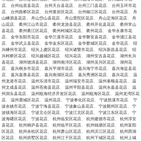
店
、
台州仙居县花店
、
台州天台县花店
、
台州三门县花店
、
台州玉环市花
店
、
台州路桥区花店
、
台州黄岩区花店
、
台州椒江区花店
、
台州花店
、
舟
山嵊泗县花店
、
舟山岱山县花店
、
舟山普陀区花店
、
舟山定海区花店
、
舟
山花店
、
衢州江山市花店
、
衢州龙游县花店
、
衢州开化县花店
、
衢州常山
县花店
、
衢州衢江区花店
、
衢州柯城区花店
、
衢州花店
、
金华永康市花
店
、
金华东阳市花店
、
金华兰溪市花店
、
金华磐安县花店
、
金华浦江县花
店
、
金华武义县花店
、
金华金东区花店
、
金华婺城区花店
、
金华花店
、
绍
兴嵊州市花店
、
绍兴上虞区花店
、
绍兴诸暨市花店
、
绍兴新昌县花店
、
绍
兴柯桥区花店
、
绍兴越城区花店
、
绍兴花店
、
湖州安吉县花店
、
湖州长兴
县花店
、
湖州德清县花店
、
湖州南浔区花店
、
湖州吴兴区花店
、
湖州花
店
、
嘉兴桐乡市花店
、
嘉兴平湖市花店
、
嘉兴海宁市花店
、
嘉兴海盐县花
店
、
嘉兴嘉善县花店
、
嘉兴南湖区花店
、
嘉兴秀洲区花店
、
嘉兴花店
、
温
州龙港市花店
、
温州乐清市花店
、
温州瑞安市花店
、
温州泰顺县花店
、
温
州文成县花店
、
温州苍南县花店
、
温州平阳县花店
、
温州永嘉县花店
、
温
州洞头县花店
、
温州瓯海经济开发区花店
、
温州瓯海区花店
、
温州龙湾区花
店
、
温州鹿城区花店
、
温州花店
、
宁波奉化区花店
、
宁波慈溪市花店
、
宁
波余姚市花店
、
宁波宁海县花店
、
宁波象山县花店
、
宁波鄞州区花店
、
宁
波镇海区花店
、
宁波北仑区花店
、
宁波江北区花店
、
宁波江东区花店
、
宁
波海曙区花店
、
宁波花店
、
杭州临安区花店
、
杭州建德市花店
、
杭州淳安
县花店
、
杭州桐庐县花店
、
杭州临平区花店
、
杭州钱塘区花店
、
杭州富阳
区花店
、
杭州余杭区花店
、
杭州萧山区花店
、
杭州滨江区花店
、
杭州西湖
区花店
、
杭州拱墅区花店
、
杭州江干区花店
、
杭州下城区花店
、
杭州上城