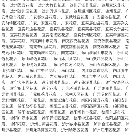
店
、
达州渠县花店
、
达州大竹县花店
、
达州开江县花店
、
达州宣汉县花
店
、
达州达川区花店
、
达州万源市花店
、
达州通川区花店
、
达州花店
、
广
安华蓥市花店
、
广安邻水县花店
、
广安武胜县花店
、
广安岳池县花店
、
广
安前锋区花店
、
广安广安区花店
、
广安花店
、
宜宾屏山县花店
、
宜宾兴文
县花店
、
宜宾筠连县花店
、
宜宾珙县花店
、
宜宾高县花店
、
宜宾长宁县花
店
、
宜宾江安县花店
、
宜宾南溪区花店
、
宜宾叙州区花店
、
宜宾翠屏区花
店
、
宜宾花店
、
南充阆中市花店
、
南充西充县花店
、
南充仪陇县花店
、
南
充蓬安县花店
、
南充营山县花店
、
南充南部县花店
、
南充嘉陵区花店
、
南
充高坪区花店
、
南充顺庆区花店
、
南充花店
、
乐山峨眉山市花店
、
乐山马
边县花店
、
乐山峨边县花店
、
乐山沐川县花店
、
乐山夹江县花店
、
乐山井
研县花店
、
乐山犍为县花店
、
乐山金口河区花店
、
乐山五通桥区花店
、
乐
山沙湾区花店
、
乐山市中区花店
、
乐山花店
、
内江隆昌市花店
、
内江资中
县花店
、
内江威远县花店
、
内江东兴区花店
、
内江市中区花店
、
内江花
店
、
遂宁大英县花店
、
遂宁射洪县花店
、
遂宁蓬溪县花店
、
遂宁安居区花
店
、
遂宁船山区花店
、
遂宁花店
、
广元苍溪县花店
、
广元剑阁县花店
、
广
元青川县花店
、
广元旺苍县花店
、
广元朝天区花店
、
广元昭化区花店
、
广
元利州区花店
、
广元花店
、
绵阳江油市花店
、
绵阳梓潼县花店
、
绵阳安州
区花店
、
绵阳盐亭县花店
、
绵阳三台县花店
、
绵阳高新区花店
、
绵阳游仙
区花店
、
绵阳涪城区花店
、
绵阳花店
、
德阳绵竹市花店
、
德阳什邡市花
店
、
德阳广汉市花店
、
德阳罗江区花店
、
德阳中江县花店
、
德阳旌阳区花
店
、
德阳花店
、
泸州古蔺县花店
、
泸州叙永县花店
、
泸州合江县花店
、
泸
州泸县花店
、
泸州龙马潭区花店
、
泸州纳溪区花店
、
泸州江阳区花店
、
泸