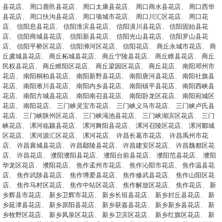
县花店
、
周口鹿邑县花店
、
周口太康县花店
、
周口商水县花店
、
周口西华
县花店
、
周口扶沟县花店
、
周口项城市花店
、
周口川汇区花店
、
周口花
店
、
信阳息县花店
、
信阳淮滨县花店
、
信阳潢川县花店
、
信阳固始县花
店
、
信阳商城县花店
、
信阳新县花店
、
信阳光山县花店
、
信阳罗山县花
店
、
信阳平桥区花店
、
信阳浉河区花店
、
信阳花店
、
商丘永城市花店
、
商
丘虞城县花店
、
商丘柘城县花店
、
商丘宁陵县花店
、
商丘睢县花店
、
商丘
民权县花店
、
商丘睢阳区花店
、
商丘梁园区花店
、
商丘花店
、
南阳邓州市
花店
、
南阳桐柏县花店
、
南阳新野县花店
、
南阳唐河县花店
、
南阳社旗县
花店
、
南阳淅川县花店
、
南阳内乡县花店
、
南阳镇平县花店
、
南阳西峡县
花店
、
南阳方城县花店
、
南阳南召县花店
、
南阳卧龙区花店
、
南阳宛城区
花店
、
南阳花店
、
三门峡灵宝市花店
、
三门峡义马市花店
、
三门峡卢氏县
花店
、
三门峡陕州区花店
、
三门峡渑池县花店
、
三门峡湖滨区花店
、
三门
峡花店
、
漯河临颍县花店
、
漯河舞阳县花店
、
漯河召陵区花店
、
漯河郾城
区花店
、
漯河源汇区花店
、
漯河花店
、
许昌长葛市花店
、
许昌禹州市花
店
、
许昌襄城县花店
、
许昌鄢陵县花店
、
许昌建安区花店
、
许昌魏都区花
店
、
许昌花店
、
濮阳濮阳县花店
、
濮阳台前县花店
、
濮阳范县花店
、
濮阳
华龙区花店
、
濮阳花店
、
焦作孟州市花店
、
焦作沁阳市花店
、
焦作温县花
店
、
焦作武陟县花店
、
焦作博爱县花店
、
焦作修武县花店
、
焦作山阳区花
店
、
焦作马村区花店
、
焦作中站区花店
、
焦作解放区花店
、
焦作花店
、
新
乡辉县市花店
、
新乡卫辉市花店
、
新乡长垣县花店
、
新乡封丘县花店
、
新
乡延津县花店
、
新乡原阳县花店
、
新乡获嘉县花店
、
新乡新乡县花店
、
新
乡牧野区花店
、
新乡凤泉区花店
、
新乡卫滨区花店
、
新乡红旗区花店
、
新