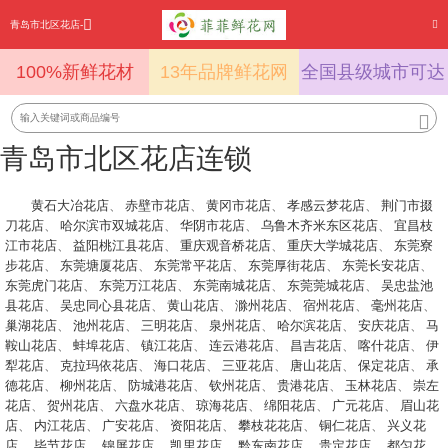
青岛市北区花店-
100%新鲜花材
13年品牌鲜花网
全国县级城市可达
青岛市北区花店连锁
黄石大冶花店
、
赤壁市花店
、
黄冈市花店
、
孝感云梦花店
、
荆门市掇
刀花店
、
哈尔滨市双城花店
、
华阴市花店
、
乌鲁木齐米东区花店
、
宜昌枝
江市花店
、
益阳桃江县花店
、
重庆观音桥花店
、
重庆大学城花店
、
东莞寮
步花店
、
东莞塘厦花店
、
东莞常平花店
、
东莞厚街花店
、
东莞长安花店
、
东莞虎门花店
、
东莞万江花店
、
东莞南城花店
、
东莞莞城花店
、
吴忠盐池
县花店
、
吴忠同心县花店
、
黄山花店
、
滁州花店
、
宿州花店
、
毫州花店
、
巢湖花店
、
池州花店
、
三明花店
、
泉州花店
、
哈尔滨花店
、
安庆花店
、
马
鞍山花店
、
蚌埠花店
、
镇江花店
、
连云港花店
、
昌吉花店
、
喀什花店
、
伊
犁花店
、
克拉玛依花店
、
海口花店
、
三亚花店
、
唐山花店
、
保定花店
、
承
德花店
、
柳州花店
、
防城港花店
、
钦州花店
、
贵港花店
、
玉林花店
、
崇左
花店
、
贺州花店
、
六盘水花店
、
琼海花店
、
绵阳花店
、
广元花店
、
眉山花
店
、
内江花店
、
广安花店
、
资阳花店
、
攀枝花花店
、
铜仁花店
、
兴义花
店
、
毕节花店
、
锦屏花店
、
凯里花店
、
黔东南花店
、
贵定花店
、
都匀花