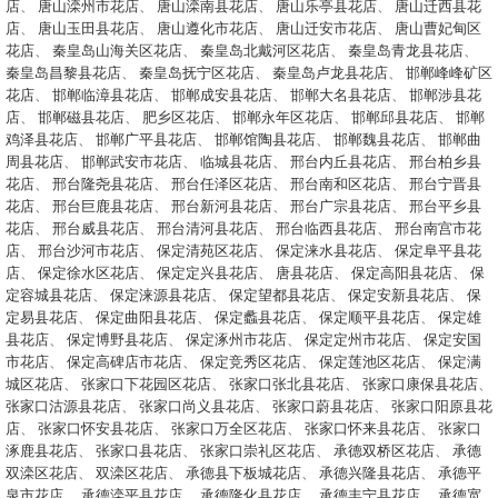
店
、
唐山滦州市花店
、
唐山滦南县花店
、
唐山乐亭县花店
、
唐山迁西县花
店
、
唐山玉田县花店
、
唐山遵化市花店
、
唐山迁安市花店
、
唐山曹妃甸区
花店
、
秦皇岛山海关区花店
、
秦皇岛北戴河区花店
、
秦皇岛青龙县花店
、
秦皇岛昌黎县花店
、
秦皇岛抚宁区花店
、
秦皇岛卢龙县花店
、
邯郸峰峰矿区
花店
、
邯郸临漳县花店
、
邯郸成安县花店
、
邯郸大名县花店
、
邯郸涉县花
店
、
邯郸磁县花店
、
肥乡区花店
、
邯郸永年区花店
、
邯郸邱县花店
、
邯郸
鸡泽县花店
、
邯郸广平县花店
、
邯郸馆陶县花店
、
邯郸魏县花店
、
邯郸曲
周县花店
、
邯郸武安市花店
、
临城县花店
、
邢台内丘县花店
、
邢台柏乡县
花店
、
邢台隆尧县花店
、
邢台任泽区花店
、
邢台南和区花店
、
邢台宁晋县
花店
、
邢台巨鹿县花店
、
邢台新河县花店
、
邢台广宗县花店
、
邢台平乡县
花店
、
邢台威县花店
、
邢台清河县花店
、
邢台临西县花店
、
邢台南宫市花
店
、
邢台沙河市花店
、
保定清苑区花店
、
保定涞水县花店
、
保定阜平县花
店
、
保定徐水区花店
、
保定定兴县花店
、
唐县花店
、
保定高阳县花店
、
保
定容城县花店
、
保定涞源县花店
、
保定望都县花店
、
保定安新县花店
、
保
定易县花店
、
保定曲阳县花店
、
保定蠡县花店
、
保定顺平县花店
、
保定雄
县花店
、
保定博野县花店
、
保定涿州市花店
、
保定定州市花店
、
保定安国
市花店
、
保定高碑店市花店
、
保定竞秀区花店
、
保定莲池区花店
、
保定满
城区花店
、
张家口下花园区花店
、
张家口张北县花店
、
张家口康保县花店
、
张家口沽源县花店
、
张家口尚义县花店
、
张家口蔚县花店
、
张家口阳原县花
店
、
张家口怀安县花店
、
张家口万全区花店
、
张家口怀来县花店
、
张家口
涿鹿县花店
、
张家口县花店
、
张家口崇礼区花店
、
承德双桥区花店
、
承德
双滦区花店
、
双滦区花店
、
承德县下板城花店
、
承德兴隆县花店
、
承德平
泉市花店
、
承德滦平县花店
、
承德隆化县花店
、
承德丰宁县花店
、
承德宽