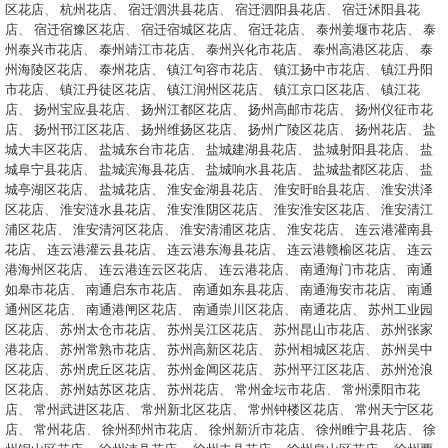
区花店
、
杭州花店
、
宿迁泗洪县花店
、
宿迁泗阳县花店
、
宿迁沭阳县花
店
、
宿迁宿豫区花店
、
宿迁宿城区花店
、
宿迁花店
、
泰州姜堰市花店
、
泰
州泰兴市花店
、
泰州靖江市花店
、
泰州兴化市花店
、
泰州高港区花店
、
泰
州海陵区花店
、
泰州花店
、
镇江句容市花店
、
镇江扬中市花店
、
镇江丹阳
市花店
、
镇江丹徒区花店
、
镇江润州区花店
、
镇江京口区花店
、
镇江花
店
、
扬州宝应县花店
、
扬州江都区花店
、
扬州高邮市花店
、
扬州仪征市花
店
、
扬州邗江区花店
、
扬州维扬区花店
、
扬州广陵区花店
、
扬州花店
、
盐
城大丰区花店
、
盐城东台市花店
、
盐城建湖县花店
、
盐城射阳县花店
、
盐
城阜宁县花店
、
盐城滨海县花店
、
盐城响水县花店
、
盐城盐都区花店
、
盐
城亭湖区花店
、
盐城花店
、
淮安金湖县花店
、
淮安盱眙县花店
、
淮安洪泽
区花店
、
淮安涟水县花店
、
淮安淮阴区花店
、
淮安淮安区花店
、
淮安清江
浦区花店
、
淮安清河区花店
、
淮安清浦区花店
、
淮安花店
、
连云港灌南县
花店
、
连云港灌云县花店
、
连云港东海县花店
、
连云港赣榆区花店
、
连云
港海州区花店
、
连云港连云区花店
、
连云港花店
、
南通海门市花店
、
南通
如皋市花店
、
南通启东市花店
、
南通如东县花店
、
南通海安市花店
、
南通
通州区花店
、
南通港闸区花店
、
南通崇川区花店
、
南通花店
、
苏州工业园
区花店
、
苏州太仓市花店
、
苏州吴江区花店
、
苏州昆山市花店
、
苏州张家
港花店
、
苏州常熟市花店
、
苏州高新区花店
、
苏州相城区花店
、
苏州吴中
区花店
、
苏州虎丘区花店
、
苏州金阊区花店
、
苏州平江区花店
、
苏州沧浪
区花店
、
苏州姑苏区花店
、
苏州花店
、
常州金坛市花店
、
常州溧阳市花
店
、
常州武进区花店
、
常州新北区花店
、
常州钟楼区花店
、
常州天宁区花
店
、
常州花店
、
徐州邳州市花店
、
徐州新沂市花店
、
徐州睢宁县花店
、
徐