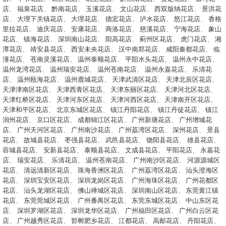
店
、
福泉花店
、
黔南花店
、
玉溪花店
、
文山花店
、
西双版纳花店
、
景洪花
店
、
大理下关镇花店
、
大理花店
、
德宏花店
、
泸水花店
、
怒江花店
、
香格
里拉花店
、
迪庆花店
、
安康花店
、
商洛花店
、
慈溪花店
、
宁海花店
、
象山
花店
、
镇海花店
、
深圳南山花店
、
阳高花店
、
蓟州区花店
、
虎门花店
、
湘
潭花店
、
靖安县花店
、
西安未央花店
、
汉中南郑花店
、
咸阳秦都花店
、
临
潼花店
、
苍南灵溪花店
、
温州泰顺花店
、
平阳水头花店
、
温州永中花店
、
温州龙湾花店
、
温州瑞安花店
、
温州苍南花店
、
温州永嘉花店
、
乐清花
店
、
温州瓯海花店
、
温州鹿城花店
、
天津武清区花店
、
天津北辰区花店
、
天津津南区花店
、
天津西青区花店
、
天津东丽区花店
、
天津河北区花店
、
天津红桥区花店
、
天津河东区花店
、
天津河西区花店
、
天津南开区花店
、
天津和平区花店
、
北京东城区花店
、
镇江丹阳花店
、
镇江丹徒花店
、
镇江
润州花店
、
京口区花店
、
成都锦江区花店
、
广州新塘花店
、
广州增城花
店
、
广州天河区花店
、
广州南沙花店
、
广州荔湾区花店
、
深州花店
、
景县
花店
、
故城县花店
、
枣强县花店
、
武邑县花店
、
饶阳县花店
、
雄县花店
、
容城县花店
、
安新县花店
、
泰顺县花店
、
文成县花店
、
平阳花店
、
永嘉花
店
、
瑞安花店
、
乐清花店
、
温州苍南花店
、
广州南沙区花店
、
河源源城区
花店
、
清远清新区花店
、
珠海香洲区花店
、
广州荔湾区花店
、
汕头澄海区
花店
、
深圳宝安区花店
、
深圳龙岗区花店
、
广州海珠区花店
、
广州花都区
花店
、
汕头龙湖区花店
、
佛山禅城区花店
、
深圳南山区花店
、
东莞黄江镇
花店
、
东莞莞城区花店
、
广州番禺区花店
、
东莞东城区花店
、
中山东区花
店
、
深圳罗湖区花店
、
深圳龙华区花店
、
广州福田区花店
、
广州白云区花
店
、
广州越秀区花店
、
邯郸肥乡花店
、
江都花店
、
高邮花店
、
丹阳花店
、