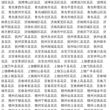
淄区花店
、
淄博博山区花店
、
淄博张店区花店
、
淄博淄川区花店
、
淄博花
店
、
青岛莱西市花店
、
青岛胶南市花店
、
青岛平度市花店
、
青岛即墨区花
店
、
青岛胶州市花店
、
青岛城阳区花店
、
青岛李沧区花店
、
青岛崂山区花
店
、
青岛黄岛区花店
、
青岛市北区花店
、
青岛市南区花店
、
青岛花店
、
济
南章丘区花店
、
济南钢城区花店
、
济南莱芜区花店
、
济南商河县花店
、
济
南平阴县花店
、
济南长清区花店
、
济南高新区花店
、
济南历城区花店
、
济
南天桥区花店
、
济南槐荫区花店
、
济南市中区花店
、
济南历下区花店
、
济
南花店
、
抚州广昌县花店
、
抚州东乡区花店
、
抚州资溪县花店
、
抚州金溪
县花店
、
抚州宜黄县花店
、
抚州乐安县花店
、
抚州崇仁县花店
、
抚州南丰
县花店
、
抚州黎川县花店
、
抚州南城县花店
、
抚州临川区花店
、
抚州花
店
、
吉安永新县花店
、
吉安安福县花店
、
吉安万安县花店
、
吉安遂川县花
店
、
吉安泰和县花店
、
吉安吉水县花店
、
吉安吉安县花店
、
吉安井冈山市
花店
、
吉安青原区花店
、
吉安吉州区花店
、
吉安花店
、
上饶婺源县花店
、
上饶万年县花店
、
上饶鄱阳县花店
、
上饶余干县花店
、
上饶弋阳县花店
、
上饶横峰县花店
、
上饶铅山县花店
、
上饶玉山县花店
、
上饶广丰县花店
、
上饶上饶县花店
、
上饶德兴市花店
、
上饶信州区花店
、
上饶花店
、
宜春铜
鼓县花店
、
宜春靖安县花店
、
宜春宜丰县花店
、
宜春上高县花店
、
宜春万
载县花店
、
宜春奉新县花店
、
宜春高安市花店
、
宜春樟树市花店
、
宜春丰
城市花店
、
宜春袁州区花店
、
宜春花店
、
赣州南康市花店
、
赣州瑞金市花
店
、
赣州石城县花店
、
赣州寻乌县花店
、
赣州会昌县花店
、
赣州兴国县花
店
、
赣州于都县花店
、
赣州宁都县花店
、
赣州全南县花店
、
赣州定南县花
店
、
赣州龙南县花店
、
赣州安远县花店
、
赣州崇义县花店
、
赣州上犹县花