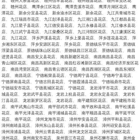
店
、
赣州大余县花店
、
赣州信丰县花店
、
赣州赣县花店
、
赣州章贡区花
店
、
赣州花店
、
鹰潭余江区花店
、
鹰潭贵溪市花店
、
鹰潭月湖区花店
、
鹰
潭花店
、
新余分宜县花店
、
新余渝水区花店
、
新余花店
、
九江共青城市花
店
、
九江瑞昌市花店
、
九江彭泽县花店
、
九江湖口县花店
、
九江都昌县花
店
、
九江星子县花店
、
九江德安县花店
、
九江永修县花店
、
九江修水县花
店
、
九江武宁县花店
、
九江柴桑区花店
、
九江浔阳区花店
、
九江濂溪区花
店
、
九江花店
、
萍乡芦溪县花店
、
萍乡上栗县花店
、
萍乡莲花县花店
、
萍
乡湘东区花店
、
萍乡安源区花店
、
萍乡花店
、
景德镇乐平市花店
、
景德镇
浮梁县花店
、
景德镇珠山区花店
、
景德镇昌江区花店
、
景德镇花店
、
南昌
进贤县花店
、
南昌安义县花店
、
南昌新建区花店
、
南昌南昌县花店
、
南昌
青山湖区花店
、
南昌高新区花店
、
南昌红谷滩新区花店
、
南昌经济开发区花
店
、
南昌湾里区花店
、
南昌青云谱区花店
、
南昌西湖区花店
、
南昌东湖区
花店
、
南昌花店
、
宁德柘荣县花店
、
宁德周宁县花店
、
宁德寿宁县花店
、
宁德屏南县花店
、
宁德古田县花店
、
宁德霞浦县花店
、
宁德福鼎市花店
、
宁德福安市花店
、
宁德蕉城区花店
、
宁德花店
、
龙岩漳平市花店
、
龙岩连
城县花店
、
龙岩武平县花店
、
龙岩上杭县花店
、
龙岩永定县花店
、
龙岩长
汀县花店
、
龙岩新罗区花店
、
龙岩花店
、
南平建阳区花店
、
南平建瓯市花
店
、
南平武夷山市花店
、
南平邵武市花店
、
南平政和县花店
、
南平松溪县
花店
、
南平光泽县花店
、
南平浦城县花店
、
南平顺昌县花店
、
南平延平区
花店
、
南平花店
、
漳州龙海市花店
、
漳州华安县花店
、
漳州平和县花店
、
漳州南靖县花店
、
漳州东山县花店
、
漳州长泰县花店
、
漳州诏安县花店
、
漳州漳浦县花店
、
漳州云霄县花店
、
漳州龙文区花店
、
漳州芗城区花店
、
漳州花店
、
泉州南安市花店
、
泉州晋江市花店
、
泉州石狮市花店
、
泉州金