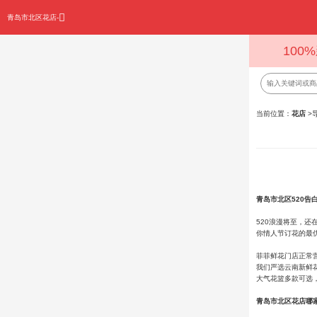
青岛市北区花店-
100
当前位置：
花店
>
青岛市北区520
520浪漫将至，
你情人节订花的最
菲菲鲜花门店正常
我们严选云南新鲜
大气花篮多款可选，
青岛市北区花店哪