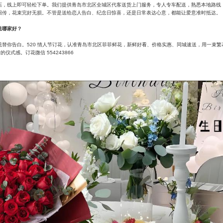
店，线上即可轻松下单。我们提供青岛市北区全城区代客送货上门服务，专人专车配送，熟悉本地路线
回传，花束完好无损。不管是送给恋人告白、纪念日惊喜，还是日常表达心意，都能让爱意准时抵达。
送哪家好？
花替你告白。520 情人节订花，认准青岛市北区菲菲鲜花，新鲜好看、价格实惠、同城速送，用一束繁
的仪式感。订花微信 554243866