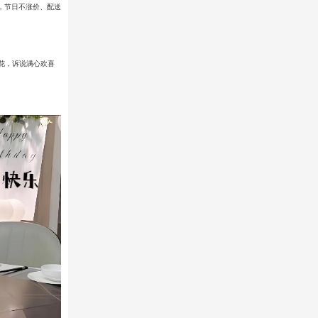
，节日不涨价、配送
花，诉说满心欢喜