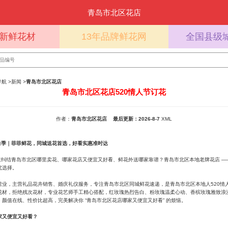
青岛市北区花店
%新鲜花材
13年品牌鲜花网
全国县级
导航
>
新闻
>
青岛市北区花店
青岛市北区花店520情人节订花
作者：
青岛市北区花店
最后更新：2026-8-7
XML
告白季｜菲菲鲜花，同城送花首选，好看实惠准时达
还在纠结青岛市北区哪里卖花、哪家花店又便宜又好看、鲜花外送哪家靠谱？青岛市北区本地老牌花店 —
优选择。
营业，主营礼品花卉销售、婚庆礼仪服务，专注青岛市北区同城鲜花速递，是青岛市北区本地人520情
花材，拒绝残次花材，专业花艺师手工精心搭配，红玫瑰热烈告白、粉玫瑰温柔心动、香槟玫瑰雅致浪
颜值在线、性价比超高，完美解决你 “青岛市北区花店哪家又便宜又好看” 的烦恼。
家又便宜又好看？