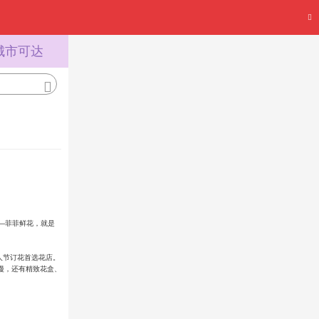
城市可达
—菲菲鲜花，就是
人节订花首选花店。
漫，还有精致花盒、