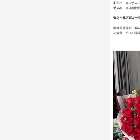
不用出门奔波找花
更省心，送达拍照
青岛市北区鲜花外
浪漫无需等待，鲜
与偏爱，给 TA 满满