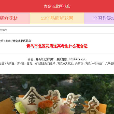
青岛市北区花店
%新鲜花材
13年品牌鲜花网
全国县级
导航
>
新闻
>
青岛市北区花店
青岛市北区花店送高考生什么花合适
作者：
青岛市北区花店
最后更新：2026-8-9
XML
适？向日葵、绣球花、莲花、桂花是最热门选择，寓意好又应景。向日葵‌：寓意"一举夺魁"，几乎是