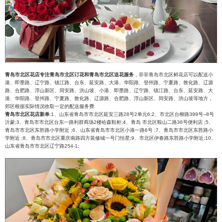
青岛市北区花店专注青岛市北区订花和青岛市北区送花服务
，菲菲青岛市北区鲜花店可以配送小
港、即墨路、辽宁路、镇江路、台东、延安路、大港、华阳路、登州路、宁夏路、敦化路、辽源
路、合肥路、浮山新区、同安路、洪山坡、小港、即墨路、辽宁路、镇江路、台东、延安路、大
港、华阳路、登州路、宁夏路、敦化路、辽源路、合肥路、浮山新区、同安路、洪山坡等地方，
郊区根据实际情况收取一定的配送服务费.
青岛市北区花店新单
:1、山东省青岛市市北区延安三路28号2单元6;2、市北区台柳路399号--8号
沂蒙;3、青岛市市北区台东一路利群商场2楼哈森鞋柜;4、青岛 市北区鞍山二路36号便利店 ;5、
青岛市市北区东胜路小学附近 ;6、山东省青岛市市北区小港一路6号 ;7、青岛市市北区东胜路小
学附近 ;8、青岛市市北区重庆南路四方装修城一号门恒星;9、市北区伊春路东胜路小学附近;10、
山东省青岛市市北区辽宁路254-1;