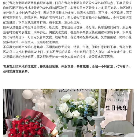
依托青岛市北区城区网格化配送布局，门店在青岛市北区各片区设立花艺前置站点，下单后系统
自动匹配距离收件地址最近的花艺师与配送骑手，非节假日市区最快 1 小时即可送达，跨区域订
单控制在 3 小时内完成交付。配送团队深耕本地多年，熟悉各大医院、写字楼、小区路况，写字
楼可送至前台，医院病房、居民住宅均可上门，无人签收可暂存物业并拍照确认，全程实时追踪
配送进度，下单后就能查看打包、骑手出发、送达全流程。
服务场景覆盖日常生活全部需求：给女友、老婆送生日惊喜，给母亲、长辈送慰问鲜花，新店开
业临时需要简易花篮，同事乔迁、闺蜜失恋安慰，甚至白事祭奠应急花圈都可加急下单。下单免
费代写精美贺卡，可自定义告白文案、祝福寄语，花艺师搭配韩式花束、复古抱抱桶、简约小花
篮多种款式，丰俭由人，无隐形配送加价。
不必再为临时突发的心意焦虑，不用提前数天规划，清晨、午休、傍晚任意时段下单，青岛市北
区花店 1-3 小时极速送花上门，把来不及说的温柔，准时送到在意之人身边。城市奔波忙碌，鲜
花是最简单的情绪解药，高效配送守护每一份突如其来的浪漫，让爱意永远不迟到。
青岛市北区本地实体花店，提供生日玫瑰、开业花篮、祭奠花圈，全城一小时配送，代写贺卡，
价格实惠花材新鲜。