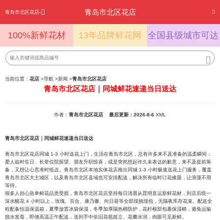
青岛市北区花店
青岛市北区花店-
100%新鲜花材
13年品牌鲜花网
全国县级城市可达
当前位置：
花店
>
导航
>
新闻
>
青岛市北区花店
青岛市北区花店｜同城鲜花速递当日送达
作者：
青岛市北区花店
最后更新：2026-8-6
XML
青岛市北区花店｜同城鲜花速递当日送达
青岛市北区花店同城 1-3 小时送花上门，生活在青岛市北区，总有许多来不及准备的温柔瞬间：
爱人临时生日、长辈住院探望、朋友升职惊喜，或是突然想起许久未表达的歉意，来不及提前筹
备，又想让心意准时抵达。青岛市北区本地实体花店推出同城 1-3 小时极速送花上门服务，覆盖
青岛市北区大主城区，以及青岛市北区县域也可安排配送，解决所有临时订花难题，让浪漫不用
等待。
很多人担心急单鲜花品质受损，青岛市北区花店坚持每日清晨从昆明直运新鲜花材，到店后统一
深水醒花 4 小时以上，玫瑰、百合、康乃馨、向日葵等全部现挑现包，无隔夜库存花束。配送全
程配备恒温保温箱，夏季放置冰袋保湿，冬季加厚隔热棉防护，花杆根部包裹保湿棉，避免运输
脱水发蔫，即便高温正午配送，送到手中依旧花苞挺立、花瓣水润，肉眼可见新鲜。