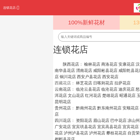
连锁花店-
100%新鲜花材
1
连锁花店
陕西花店
：
榆林花店
商洛花店
安康花店
汉
南华县花店
渭南花店
咸阳彬县花店
咸阳乾县花
店
铜川花店
西安户县花店
西安花店
西藏花店：
林芝花店
日喀则花店
拉萨花店
云南花店
：
临沧云县花店
临沧花店
迪庆花店
怒
洱花店
文山花店
红河花店
楚雄花店
昭通花店
昆明花店
贵州花店
：
黔南州花店
黔东南州花店
安顺花店
店
四川花店
：
资阳花店
眉山花店
巴中花店
凉山州
广安花店
宜宾珙县花店
宜宾高县花店
宜宾花店
花店
泸州泸县花店
泸州花店
攀枝花花店
自贡荣
都郫县花店