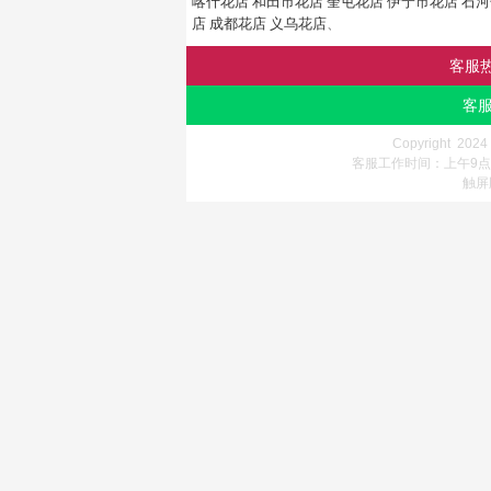
喀什花店
和田市花店
奎屯花店
伊宁市花店
石河
店
成都花店
义乌花店
、
客服
客服
Copyright 202
客服工作时间：上午9点-
触屏