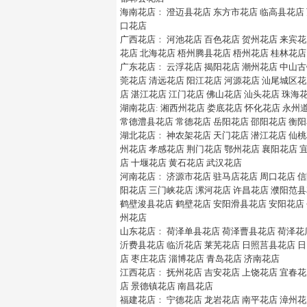
海南花店
：
澄迈县花店
东方市花店
临高县花店
口花店
广西花店
：
河池花店
百色花店
贺州花店
来宾花
花店
北海花店
梧州腾县花店
梧州花店
桂林花店
广东花店
：
云浮花店
揭阳花店
潮州花店
中山古
莞花店
清远花店
阳江花店
河源花店
汕尾城区花
店
湛江花店
江门花店
佛山花店
汕头花店
珠海
湖南花店
:
湘西州花店
娄底花店
怀化花店
永州
常德澧县花店
常德花店
岳阳花店
邵阳花店
衡阳
湖北花店
：
神农架花店
天门花店
潜江花店
仙桃
州花店
孝感花店
荆门花店
鄂州花店
襄阳花店
店
十堰花店
黄石花店
武汉花店
河南花店
：
济源市花店
驻马店花店
周口花店
信
阳花店
三门峡花店
漯河花店
许昌花店
濮阳范县
鹤壁浚县花店
鹤壁花店
安阳滑县花店
安阳花店
州花店
山东花店
：
荷泽单县花店
荷泽曹县花店
荷泽花
沂费县花店
临沂花店
莱芜花店
日照莒县花店
日
店
枣庄花店
淄博花店
青岛花店
济南花店
江西花店
：
抚州花店
吉安花店
上饶花店
宜春花
店
景德镇花店
南昌花店
福建花店
：
宁德花店
龙岩花店
南平花店
漳州花