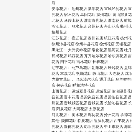
店
安徽花店
：
池州花店
巢湖花店
宣城泾县花店
宣
县花店
宿州花店
阜阳花店
滁州花店
黄山黟县花
北花店
马鞍山花店
淮南寿县花店
淮南花店
蚌埠
浙江花店
：
丽水花店
台州花店
舟山花店
衢州花
杭州花店
江苏花店
：
宿迁花店
泰州花店
镇江花店
扬州花
徐州沛县花店
徐州丰县花店
徐州花店
无锡花店
黑龙江
：
大兴安岭花店
绥化花店
黑河花店
牡丹
鹤岗花店
鸡西花店
齐齐哈尔花店
哈尔滨花店
吉
花店
四平花店
吉林花店
长春花店
辽宁花店
：
葫芦岛花店
朝阳花店
铁岭花店
盘锦
花店
本溪花店
抚顺花店
鞍山花店
大连花店
沈
内蒙古花店
：
巴彦淖尔花店
通辽花店
乌兰察布
店
包头花店
呼和浩特花店
山西花店
：
运城夏县花店
运城花店
临汾隰县花
县花店
晋中花店
吕梁岚县花店
吕梁临县花店
吕
州花店
晋城城区花店
晋城花店
长治沁县花店
长
店
阳泉花店
大同花店
太原花店
河北花店
：
衡水花店
廊坊花店
沧州花店
承德花
其他
:
陇南花店
临夏花店
湟源县花店
西宁花店
县花店
隆德县花店
彭阳县花店
中卫市花店
海原