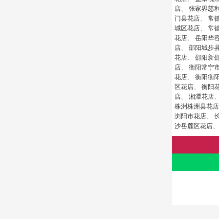
店
、
张家界慈
门县花店
、
常
城区花店
、
常
花店
、
岳阳华
店
、
邵阳城步
花店
、
邵阳新
店
、
衡阳常宁
花店
、
衡阳衡
区花店
、
衡阳
店
、
湘潭花店
株洲株洲县花店
浏阳市花店
、
沙岳麓区花店