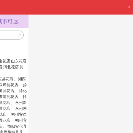
城市可达
南花店
山东花店
店
河北花店
其
垣县花店
、
湘西
双峰县花店
、
娄
道县花店
、
怀化
溆浦县花店
、
怀
县花店
、
永州新
县花店
、
永州东
花店
、
郴州安仁
县花店
、
郴州宜
店
、
益阳安化县
家界桑植县花