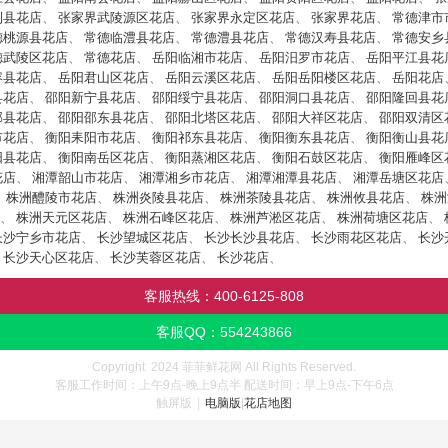
利县花店
、
张家界武陵源区花店
、
张家界永定区花店
、
张家界花店
、
常德津市
德桃源县花店
、
常德临澧县花店
、
常德澧县花店
、
常德汉寿县花店
、
常德安乡
德武陵区花店
、
常德花店
、
岳阳临湘市花店
、
岳阳汨罗市花店
、
岳阳平江县花
容县花店
、
岳阳君山区花店
、
岳阳云溪区花店
、
岳阳岳阳楼区花店
、
岳阳花店
县花店
、
邵阳新宁县花店
、
邵阳绥宁县花店
、
邵阳洞口县花店
、
邵阳隆回县花
邵县花店
、
邵阳邵东县花店
、
邵阳北塔区花店
、
邵阳大祥区花店
、
邵阳双清区
市花店
、
衡阳耒阳市花店
、
衡阳祁东县花店
、
衡阳衡东县花店
、
衡阳衡山县花
阳县花店
、
衡阳南岳区花店
、
衡阳蒸湘区花店
、
衡阳石鼓区花店
、
衡阳雁峰区
花店
、
湘潭韶山市花店
、
湘潭湘乡市花店
、
湘潭湘潭县花店
、
湘潭岳塘区花店
、
株洲醴陵市花店
、
株洲炎陵县花店
、
株洲茶陵县花店
、
株洲攸县花店
、
株洲
、
株洲天元区花店
、
株洲石峰区花店
、
株洲芦淞区花店
、
株洲荷塘区花店
、
长沙宁乡市花店
、
长沙望城区花店
、
长沙长沙县花店
、
长沙雨花区花店
、
长沙
、
长沙天心区花店
、
长沙芙蓉区花店
、
长沙花店
、
客服热线：
400-6125-808
客服QQ：
554243866
Copyright 2024 菲菲鲜花网 All Rights Reserved.
客服工作时间：上午9点-晚上9点半 配送时间：早上9点-下午6点
触屏版
|
电脑版
|
花店地图