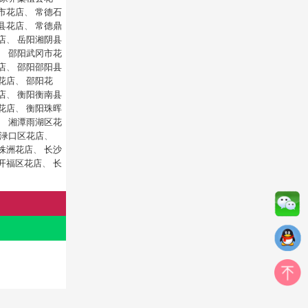
市花店
、
常德石
县花店
、
常德鼎
店
、
岳阳湘阴县
、
邵阳武冈市花
店
、
邵阳邵阳县
花店
、
邵阳花
店
、
衡阳衡南县
花店
、
衡阳珠晖
、
湘潭雨湖区花
渌口区花店
、
株洲花店
、
长沙
开福区花店
、
长