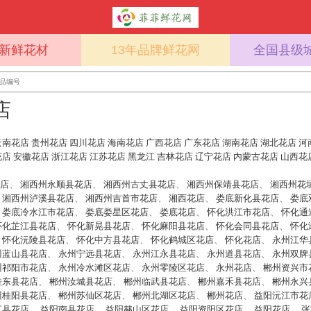
%新鲜花材
13年品牌鲜花网
全国县级
店
云南花店
贵州花店
四川花店
海南花店
广西花店
广东花店
湖南花店
湖北花店
河
花店
安徽花店
浙江花店
江苏花店
黑龙江
吉林花店
辽宁花店
内蒙古花店
山西花
店
、
湘西州永顺县花店
、
湘西州古丈县花店
、
湘西州保靖县花店
、
湘西州花
、
湘西州泸溪县花店
、
湘西州吉首市花店
、
湘西花店
、
娄底新化县花店
、
娄底
、
娄底冷水江市花店
、
娄底娄星区花店
、
娄底花店
、
怀化洪江市花店
、
怀化通
怀化芷江县花店
、
怀化新晃县花店
、
怀化麻阳县花店
、
怀化会同县花店
、
怀化
、
怀化沅陵县花店
、
怀化中方县花店
、
怀化鹤城区花店
、
怀化花店
、
永州江华
州蓝山县花店
、
永州宁远县花店
、
永州江永县花店
、
永州道县花店
、
永州双牌
州祁阳市花店
、
永州冷水滩区花店
、
永州零陵区花店
、
永州花店
、
郴州资兴市
桂东县花店
、
郴州汝城县花店
、
郴州临武县花店
、
郴州嘉禾县花店
、
郴州永兴
州桂阳县花店
、
郴州苏仙区花店
、
郴州北湖区花店
、
郴州花店
、
益阳沅江市花
江县花店
、
益阳南县花店
、
益阳赫山区花店
、
益阳资阳区花店
、
益阳花店
、
张