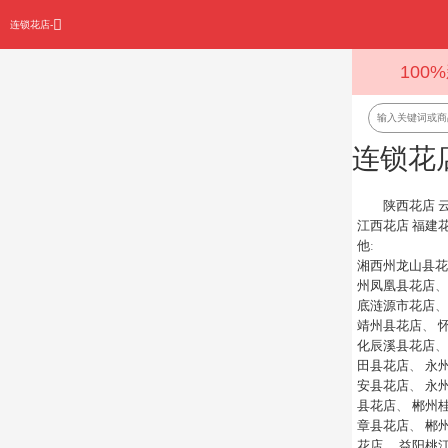
连锁花店-
100
连锁花
陕西花店
江西花店
福建
他
:
湘西州龙山县花
州凤凰县花店
底涟源市花店
靖州县花店
、
化辰溪县花店
田县花店
、
永
安县花店
、
永
县花店
、
郴州
章县花店
、
郴
花店
、
益阳桃